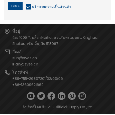
เสนอ
นโยบายความเป็นส่วนตัว
ที่อยู่
ห้อง 1005#, บล็อก Haihui, สวนริมทะเล, ถนน Xinghua,
Shekou, เซินเจิ้น, จีน 518067
อีเมล์
sun@sves.cn
lilian@sves.cn
โทรศัพท์
+86-755-26837201/02/03/06
+86-13609621662
ลิขสิทธิ์โดย © SVES Oilfield Supply Co.,Ltd