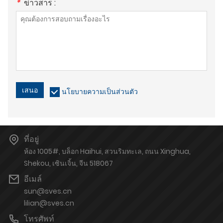
*
ข่าวสาร :
เสนอ
นโยบายความเป็นส่วนตัว
ที่อยู่
ห้อง 1005#, บล็อก Haihui, สวนริมทะเล, ถนน Xinghua,
Shekou, เซินเจิ้น, จีน 518067
อีเมล์
sun@sves.cn
lilian@sves.cn
โทรศัพท์