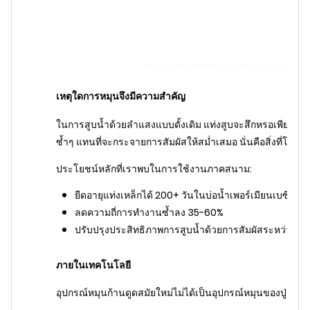
เหตุใดการหมุนจึงมีความสำคัญ
ในการสูบน้ำด้วยลำแสงแบบดั้งเดิม แท่งสูบจะสึกหรอเพียงด้า
ซ้ำๆ แทนที่จะกระจายการสัมผัสให้สม่ำเสมอ นั่นคือสิ่งที่โรเตเ
ประโยชน์หลักที่เราพบในการใช้งานภาคสนาม:
ยืดอายุแท่งเหล็กได้ 200+ วันในบ่อน้ำเพอร์เมียนเบซิน
ลดความถี่การทำงานซ้ำลง 35-60%
ปรับปรุงประสิทธิภาพการสูบน้ำด้วยการสัมผัสระหว่างแท่ง/ท
ภายในเทคโนโลยี
อุปกรณ์หมุนก้านดูดสมัยใหม่ไม่ได้เป็นอุปกรณ์หมุนของปู่คุณอีกต่