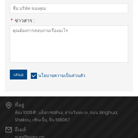
*
ข่าวสาร :
เสนอ
นโยบายความเป็นส่วนตัว
ที่อยู่
ห้อง 1005#, บล็อก Haihui, สวนริมทะเล, ถนน Xinghua,
Shekou, เซินเจิ้น, จีน 518067
อีเมล์
sun@sves.cn