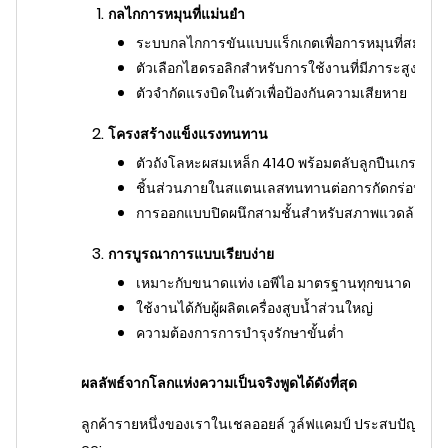
กลไกการหมุนที่แม่นยำ
ระบบกลไกการขันแบบแร็กเกตเพื่อการหมุนที่สม่ำเส
ตัวเลือกไฮดรอลิกสำหรับการใช้งานที่มีภาระสูง
ตัวจำกัดแรงบิดในตัวเพื่อป้องกันความเสียหาย
โครงสร้างแข็งแรงทนทาน
ตัวถังโลหะผสมเหล็ก 4140 พร้อมตลับลูกปืนเกรดอุ
ชิ้นส่วนภายในสแตนเลสทนทานต่อการกัดกร่อน
การออกแบบปิดผนึกสามชั้นสำหรับสภาพแวดล้อมที่ร
การบูรณาการแบบเรียบง่าย
เหมาะกับขนาดแท่ง เอพีไอ มาตรฐานทุกขนาด
ใช้งานได้กับผู้ผลิตเครื่องสูบน้ำส่วนใหญ่
ความต้องการการบำรุงรักษาขั้นต่ำ
ผลลัพธ์จากโลกแห่งความเป็นจริงพูดได้ดังที่สุด
ลูกค้ารายหนึ่งของเราในเชลออยล์ วูล์ฟแคมป์ ประสบปัญหาแท่งน