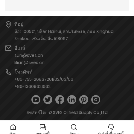
ที่อยู่
ห้อง 1005#, บล็อก Haihui, สวนริมทะเล, ถนน Xinghua,
Shekou, เซินเจิ้น, จีน 518067
อีเมล์
sun@sves.cn
lilian@sves.cn
โทรศัพท์
+86-755-26837201/02/03/06
+86-13609621662
ลิขสิทธิ์โดย © SVES Oilfield Supply Co.,Ltd
บ้าน
คุยตอนนี้!
ค้นหา
ส่งคำสั่งซื้อตอนนี้!